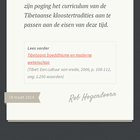
zijn poging het curriculum van de
Tibetaanse kloostertradities aan te
passen aan de eisen van deze tijd.
Lees verder
Tibetaans boeddhisme en moderne
wetenschap
(Tibet: Een cultuur van vrede
, 2006, p. 108-112,
ong. 1.250 woorden)
Rob Hogendoorn
18 maart 2014