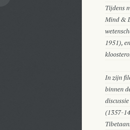
Tijdens m
Mind & L
wetensch
1951),
en
kloostero
In zijn f
binnen d
discussie
(1357-141
Tibetaan