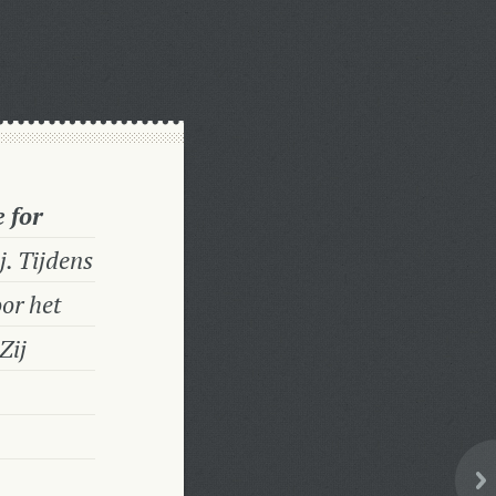
e for
j. Tijdens
or het
Zij