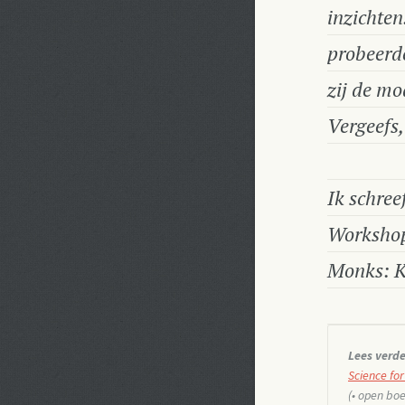
inzichten
probeerde
zij de mo
Vergeefs,
Ik schree
Workshop 
Monks: Kl
Lees verde
Science fo
(• open boe