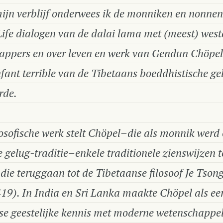
ijn verblijf onderwees ik de monniken en nonnen
ife dialogen van de dalai lama met (meest) west
appers en over leven en werk van Gendun Chöpe
fant terrible
van de Tibetaans boeddhistische
ge
rde.
ilosofische werk stelt Chöpel–die als monnik werd
e
gelug
-traditie–enkele traditionele zienswijzen t
 die teruggaan tot de Tibetaanse filosoof Je Tso
9). In India en Sri Lanka maakte Chöpel als ee
se geestelijke kennis met moderne wetenschappel