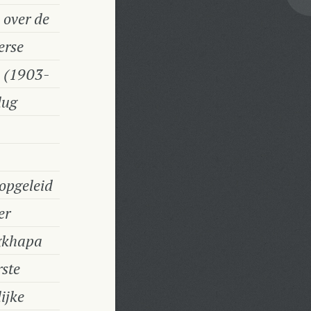
 over de
erse
l (1903-
lug
 opgeleid
er
ngkhapa
rste
ijke