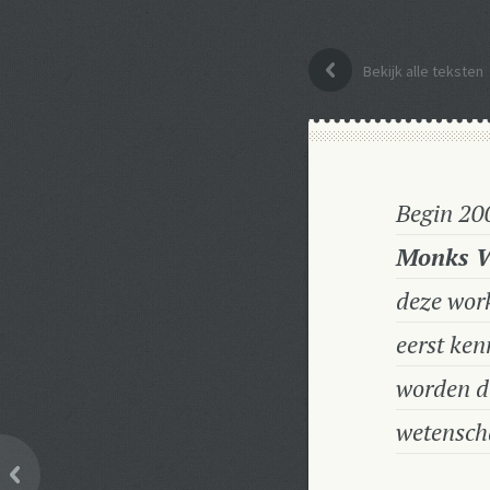
Bekijk alle teksten
Begin 20
Monks 
deze wor
eerst ken
worden d
wetenscha