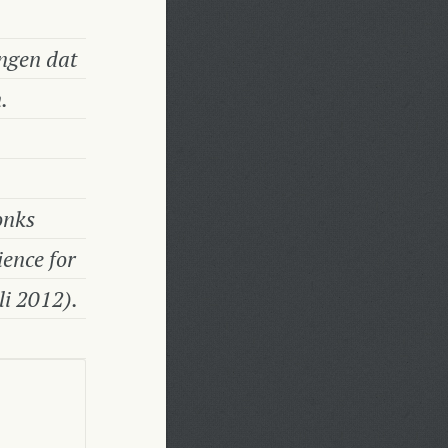
ingen dat
.
onks
ence for
li 2012).