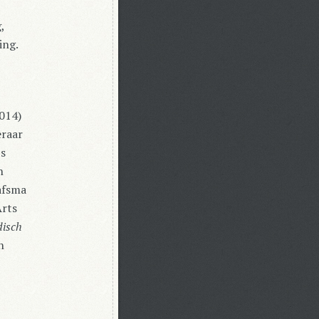
,
ing.
2014)
eraar
’s
n
aafsma
Arts
isch
n