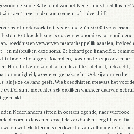
 gewoon de Emile Ratelband van het Nederlands boeddhisme? 
 zijn ‘zen’ meer in dan amusement of tijdverdrijf?
ens recent onderzoek telt Nederland zo’n 50.000 volwassen
dhisten. Het boeddhisme is dus een economie waarin miljoene
an. Boeddhisten verwerven maatschappelijk aanzien, invloed 
t—en misbruiken deze soms. Ze behartigen financiële, commer
stitutionele belangen. Bovendien, boeddhisten zijn ook maar
n. Hun drijfveren zijn daarom dezelfde: ijdelheid, hebzucht, l
st, onmatigheid, woede en gemakzucht. Ook zij spinnen het
s, als je ze de kans geeft. Wie boeddhisten steevast het voorde
e twijfel gunt moet niet gek opkijken wanneer daarvan gebrui
t gemaakt.
nden Nederlanders zitten in oosters ogende, naar wierrook
nde decors op kussens terwijl de kerkbanken leeg blijven. Dat
 we nu wel. Mediteren is een kwestie van volhouden. Ook bek