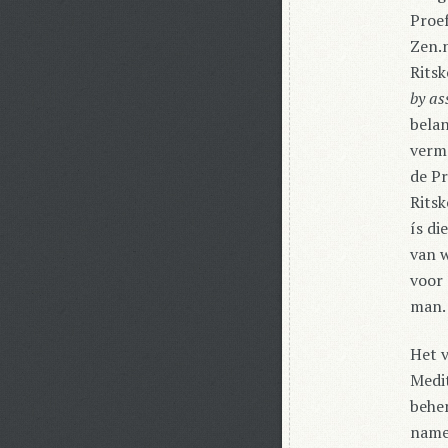
Proef
Zen.n
Ritsk
by as
belan
verme
de Pr
Ritsk
ís di
van w
voor 
man. 
Het v
Medit
behen
name 