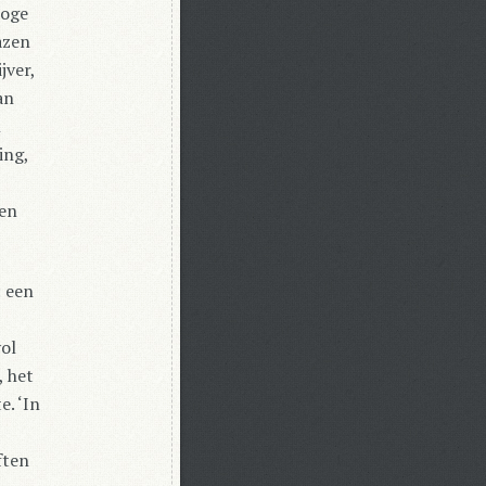
hoge
azen
jver,
an
n
ing,
sen
: een
vol
, het
e. ‘In
ften