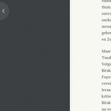
tuind
thuis
ontra
ontke
mense
gebeu
en Ze
Maar
Tsush
Volg
Ritsk
Fopz
verwi
leraa
kriti
Rits
nu we