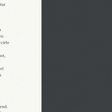
Wat
n
en
ciële
ust,
el
k
end.