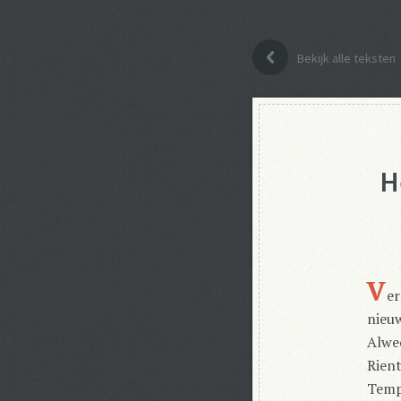
Bekijk alle teksten
H
V
e
nieuw
Alwee
Rient
Tempe