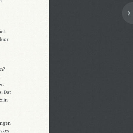
n
iet
rduur
en?
.
r.
. Dat
zijn
ingen
tskes