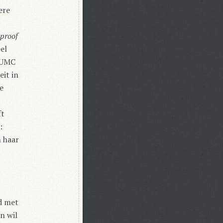
ere
proof
el
d UMC
eit in
e
ft
:
n haar
jd met
n wil