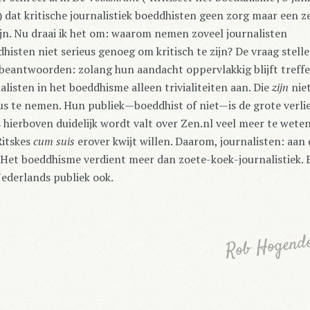
 dat kritische journalistiek boeddhisten geen zorg maar een 
ijn. Nu draai ik het om: waarom nemen zoveel journalisten
histen niet serieus genoeg om kritisch te zijn? De vraag stelle
beantwoorden: zolang hun aandacht oppervlakkig blijft treff
alisten in het boeddhisme alleen trivialiteiten aan. Die
zijn
nie
us te nemen. Hun publiek—boeddhist of niet—is de grote verlie
 hierboven duidelijk wordt valt over Zen.nl veel meer te wete
Ritskes
cum suis
erover kwijt willen. Daarom, journalisten: aan 
 Het boeddhisme verdient meer dan zoete-koek-journalistiek. 
ederlands publiek ook.
Rob Hogend