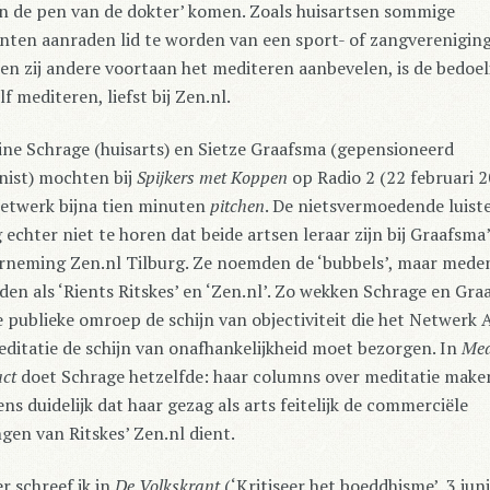
in de pen van de dokter’ komen. Zoals huisartsen sommige
nten aanraden lid te worden van een sport- of zangvereniging
n zij andere voortaan het mediteren aanbevelen, is de bedoel
lf mediteren, liefst bij Zen.nl.
ne Schrage (huisarts) en Sietze Graafsma (gepensioneerd
nist) mochten bij
Spijkers met Koppen
op Radio 2 (22 februari 
netwerk bijna tien minuten
pitchen
. De nietsvermoedende luist
 echter niet te horen dat beide artsen leraar zijn bij Graafsma
rneming Zen.nl Tilburg. Ze noemden de ‘bubbels’, maar mede
en als ‘Rients Ritskes’ en ‘Zen.nl’. Zo wekken Schrage en Gr
e publieke omroep de schijn van objectiviteit die het Netwerk 
ditatie de schijn van onafhankelijkheid moet bezorgen. In
Med
ct
doet Schrage hetzelfde: haar columns over meditatie make
ns duidelijk dat haar gezag als arts feitelijk de commerciële
gen van Ritskes’ Zen.nl dient.
r schreef ik in
De Volkskrant
(‘Kritiseer het boeddhisme’, 3 juni