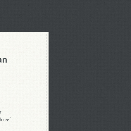
an
r
hreef