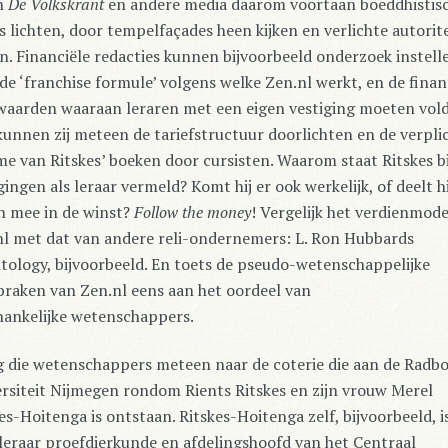
n
De Volkskrant
en andere media daarom voortaan boeddhistis
s lichten, door tempelfaçades heen kijken en verlichte autorit
n. Financiële redacties kunnen bijvoorbeeld onderzoek instell
de ‘franchise formule’ volgens welke Zen.nl werkt, en de finan
waarden waaraan leraren met een eigen vestiging moeten vol
unnen zij meteen de tariefstructuur doorlichten en de verpli
e van Ritskes’ boeken door cursisten. Waarom staat Ritskes bij
gingen als leraar vermeld? Komt hij er ook werkelijk, of deelt hi
n mee in de winst?
Follow the money
! Vergelijk het verdienmode
nl met dat van andere reli-ondernemers: L. Ron Hubbards
tology, bijvoorbeeld. En toets de pseudo-wetenschappelijke
raken van Zen.nl eens aan het oordeel van
hankelijke wetenschappers.
g die wetenschappers meteen naar de coterie die aan de Radb
rsiteit Nijmegen rondom Rients Ritskes en zijn vrouw Merel
es-Hoitenga is ontstaan. Ritskes-Hoitenga zelf, bijvoorbeeld, i
eraar proefdierkunde en afdelingshoofd van het Centraal