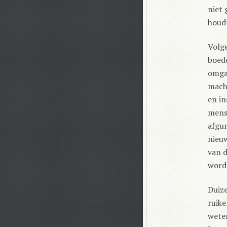
niet
houdt
Volg
boed
omga
mach
en in
mense
afgun
nieuw
van d
word
Duize
ruike
weten