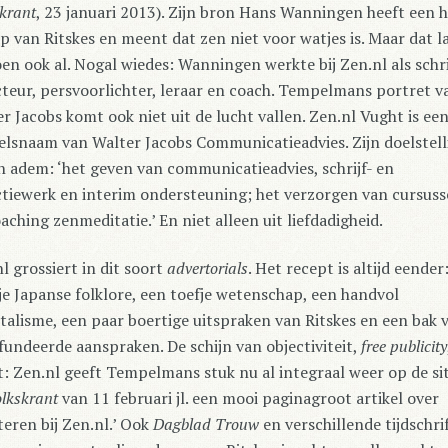
krant
, 23 januari 2013). Zijn bron Hans Wanningen heeft een 
p van Ritskes en meent dat zen niet voor watjes is. Maar dat l
en ook al. Nogal wiedes: Wanningen werkte bij Zen.nl als schri
teur, persvoorlichter, leraar en coach. Tempelmans portret v
r Jacobs komt ook niet uit de lucht vallen. Zen.nl Vught is ee
lsnaam van Walter Jacobs Communicatieadvies. Zijn doelstell
n adem: ‘het geven van communicatieadvies, schrijf- en
ctiewerk en interim ondersteuning; het verzorgen van cursus
aching zenmeditatie.’ En niet alleen uit liefdadigheid.
l grossiert in dit soort
advertorials
. Het recept is altijd eender
je Japanse folklore, een toefje wetenschap, een handvol
talisme, een paar boertige uitspraken van Ritskes en een bak 
undeerde aanspraken. De schijn van objectiviteit,
free publicity
: Zen.nl geeft Tempelmans stuk nu al integraal weer op de sit
lkskrant
van 11 februari jl. een mooi paginagroot artikel over
eren bij Zen.nl.’ Ook
Dagblad Trouw
en verschillende tijdschri