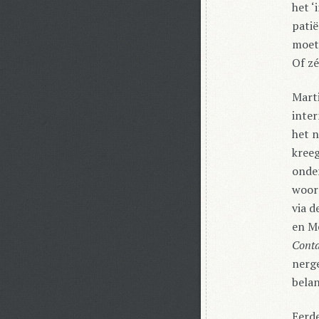
het ‘
patië
moete
Of zé
Marti
inter
het 
kreeg
onde
woord
via d
en Me
Conta
nerge
belan
Eerde