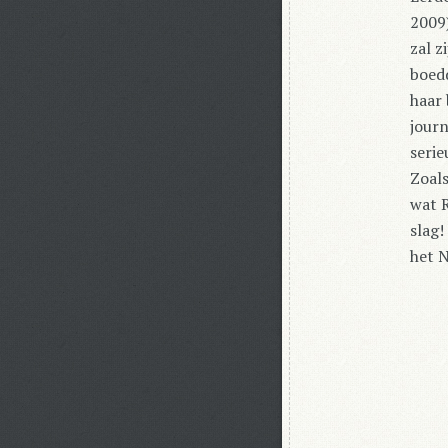
2009)
zal z
boedd
haar 
journ
serie
Zoals
wat 
slag!
het N