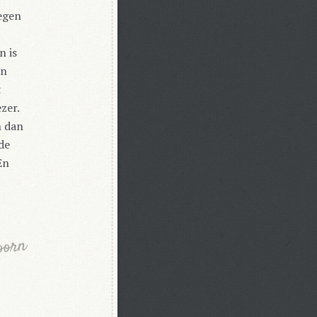
zegen
n is
en
t
zer.
n dan
de
En
oorn