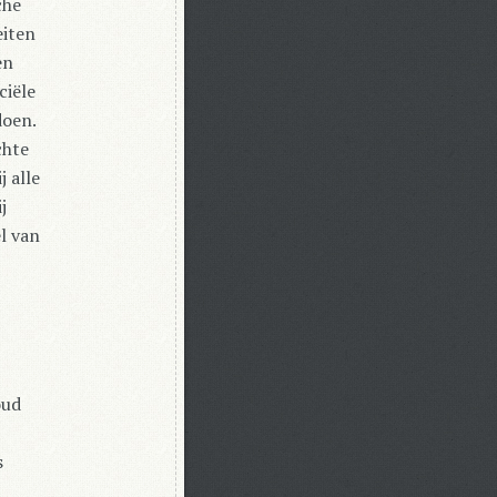
che
eiten
en
ciële
doen.
chte
 alle
j
l van
oud
s