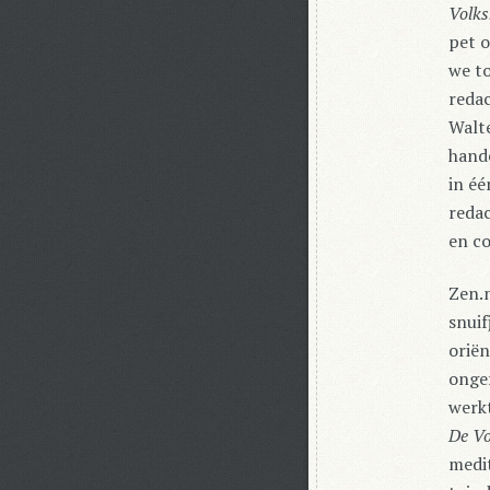
Volks
pet o
we to
redac
Walte
hande
in éé
reda
en co
Zen.n
snuif
oriën
ongef
werkt
De Vo
medit