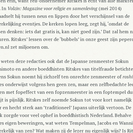
en erin, want reli-ondernemer Ritskes is echt van alle markte
. In
Volzin: Magazine voor religie en samenleving
(mei 2014)
adselt hij tussen neus en lippen door het verschijnsel van de
rkelijking eventjes. De kerken lopen leeg, zegt hij, ‘omdat de
n denken: iets dat gratis is, kan niet goed zijn.’ Dat zal hem n
ren. Ritskes’ lessen over de ‘bubbels’ in onze geest zijn pepe
n.nl zet miljoenen om.
 weten deze redacties ook dat de Japanse zenmeester Sokun
imoto en andere boeddhisten Ritskes van titelfraude beticht
ens Sokun noemt hij zichzelf ten onrechte zenmeester of
roshi
es onderwijst volgens hen geen zen, maar een zelfbedachte lee
en met fopeffect van een fopzenmeester in een foptempel dus
jt is pijnlijk. Ritskes zelf noemde Sokun tot voor kort namelijk 
r en hecht sterk aan ’traditioneel’ Japans uiterlijk vertoon. De
ek zorgde voor veel ophef in boeddhistisch Nederland. Behalve
kes eigen beweringen, wat weten Tempelman, Jacobs en Wann
rkelijk van zen? Wat maken zij de lezer nu eigenlijk wijs? Is Ri