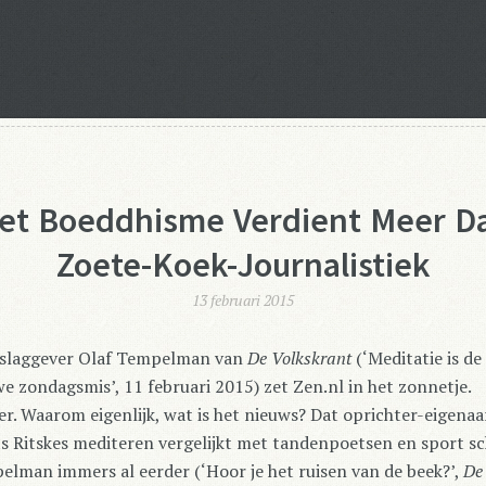
et Boeddhisme Verdient Meer D
Zoete-Koek-Journalistiek
13 februari 2015
rslaggever Olaf Tempelman van
De Volkskrant
(‘Meditatie is de
e zondagsmis’, 11 februari 2015) zet Zen.nl in het zonnetje.
r. Waarom eigenlijk, wat is het nieuws? Dat oprichter-eigenaa
s Ritskes mediteren vergelijkt met tandenpoetsen en sport sc
lman immers al eerder (‘Hoor je het ruisen van de beek?’,
De