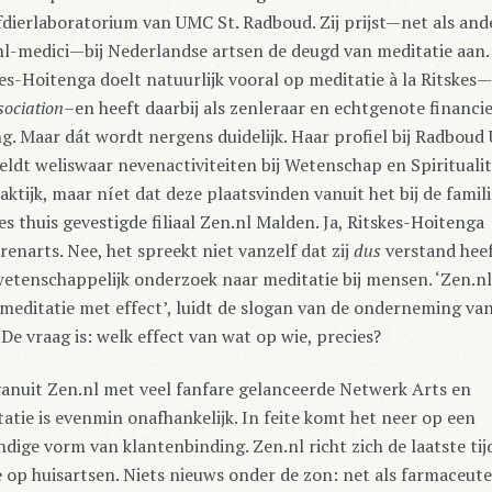
dierlaboratorium van UMC St. Radboud. Zij prijst—net als and
l-medici—bij Nederlandse artsen de deugd van meditatie aan.
es-Hoitenga doelt natuurlijk vooral op meditatie à la Ritskes—
sociation
–en heeft daarbij als zenleraar en echtgenote financie
g. Maar dát wordt nergens duidelijk. Haar profiel bij Radbou
ldt weliswaar nevenactiviteiten bij Wetenschap en Spiritualit
aktijk, maar níet dat deze plaatsvinden vanuit het bij de famili
es thuis gevestigde filiaal Zen.nl Malden. Ja, Ritskes-Hoitenga
erenarts. Nee, het spreekt niet vanzelf dat zij
dus
verstand hee
etenschappelijk onderzoek naar meditatie bij mensen. ‘Zen.nl
meditatie met effect’, luidt de slogan van de onderneming va
De vraag is: welk effect van wat op wie, precies?
anuit Zen.nl met veel fanfare gelanceerde Netwerk Arts en
atie is evenmin onafhankelijk. In feite komt het neer op een
dige vorm van klantenbinding. Zen.nl richt zich de laatste ti
op huisartsen. Niets nieuws onder de zon: net als farmaceute