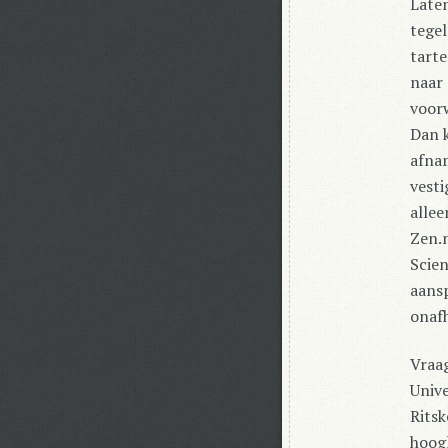
Late
tegel
tarte
naar 
voor
Dan k
afnam
vesti
allee
Zen.
Scien
aansp
onaf
Vraa
Unive
Ritsk
hoogl