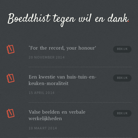
Boeddhist tegen wil en dank
‘For the record, your honour’
BEKIJK
20 NOVEMBER 2014
Een kwestie van huis-tuin-en-
BEKIJK
keuken-moraliteit
15 APRIL 2014
Valse beelden en verbale
BEKIJK
werkelijkheden
10 MAART 2014