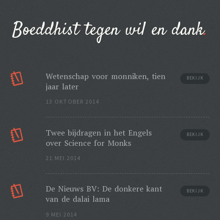
Boeddhist tegen wil en dank
Wetenschap voor monniken, tien
BEKIJK
jaar later
13 OKTOBER 2014
Twee bijdragen in het Engels
BEKIJK
over Science for Monks
21 MEI 2014
De Nieuws BV: De donkere kant
BEKIJK
van de dalai lama
9 MEI 2014