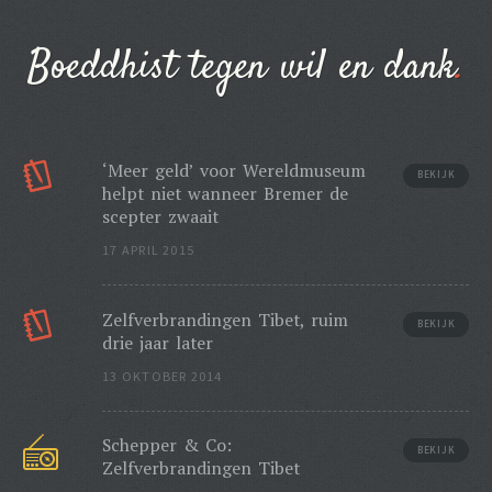
Boeddhist tegen wil en dank
‘Meer geld’ voor Wereldmuseum
BEKIJK
helpt niet wanneer Bremer de
scepter zwaait
17 APRIL 2015
Zelfverbrandingen Tibet, ruim
BEKIJK
drie jaar later
13 OKTOBER 2014
Schepper & Co:
BEKIJK
Zelfverbrandingen Tibet