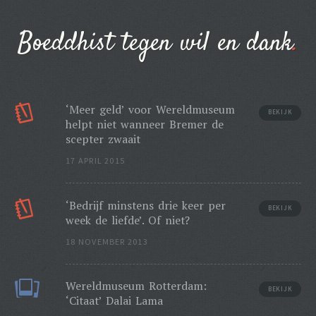
Boeddhist tegen wil en dank
‘Meer geld’ voor Wereldmuseum
BEKIJK
helpt niet wanneer Bremer de
scepter zwaait
17 APRIL 2015
‘Bedrijf minstens drie keer per
BEKIJK
week de liefde’. Of niet?
18 NOVEMBER 2013
Wereldmuseum Rotterdam:
BEKIJK
‘Citaat’ Dalai Lama