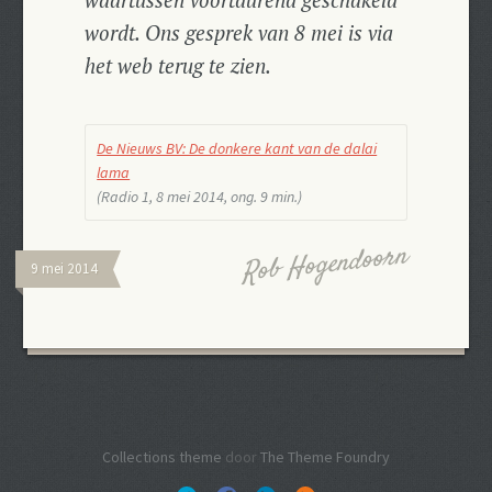
waartussen voortdurend geschakeld
wordt. Ons gesprek van 8 mei is via
het web terug te zien.
De Nieuws BV: De donkere kant van de dalai
lama
(Radio 1, 8 mei 2014, ong. 9 min.
)
Rob Hogendoorn
9 mei 2014
Collections theme
door
The Theme Foundry