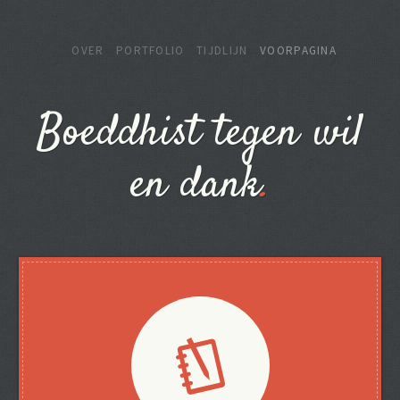
OVER
PORTFOLIO
TIJDLIJN
VOORPAGINA
Boeddhist tegen wil
en dank