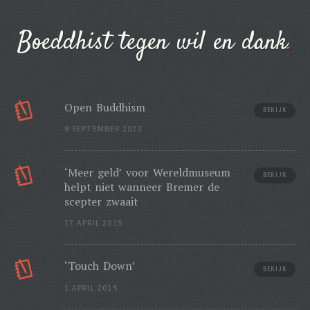
Boeddhist tegen wil en dank
Open Buddhism
BEKIJK
8 SEPTEMBER 2022
‘Meer geld’ voor Wereldmuseum
BEKIJK
helpt niet wanneer Bremer de
scepter zwaait
17 APRIL 2015
‘Touch Down’
BEKIJK
1 APRIL 2015