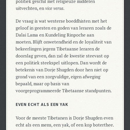
politiek geschil met religieuze middelen
uitvechten, en
vice versa
.
De vraag is wat westerse boeddhisten met het
geloof in geesten en goden van leraren zoals de
Dalai Lama en Kundeling Rinpoche aan
moeten. Blijft onwetendheid en de loyaliteit van
bekeerlingen jegens Tibetaanse leraren de
doorslag geven, dan zal de kwestie steevast op
een politiek steekspel uitlopen. Dan wordt de
betekenis van Dorje Shugden door hen niet op
grond van een zorgvuldige, eigen afweging
bepaald, maar op basis van
voorgeprogrammeerde Tibetaanse standpunten.
EVEN ECHT ALS EEN YAK
Voor de meeste Tibetanen is Dorje Shugden even
echt als een mens, een yak, of een kop boterthee.