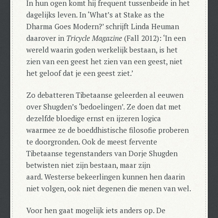
In hun ogen komt hij frequent tussenbeide in het
dagelijks leven.
In ‘What’s at Stake as the
Dharma Goes Modern?’ schrijft Linda Heuman
daarover in
Tricycle Magazine
(Fall 2012): ‘In een
wereld waarin goden werkelijk bestaan, is het
zien van een geest het zien van een geest, niet
het geloof dat je een geest ziet.’
Zo debatteren Tibetaanse geleerden al eeuwen
over Shugden’s ‘bedoelingen’.
Ze doen dat met
dezelfde bloedige ernst en ijzeren logica
waarmee ze de boeddhistische filosofie proberen
te doorgronden. Ook de meest fervente
Tibetaanse tegenstanders van Dorje Shugden
betwisten niet zijn bestaan, maar zijn
aard. Westerse bekeerlingen kunnen hen daarin
niet volgen, ook niet degenen die menen van wel.
Voor hen gaat mogelijk iets anders op.
De