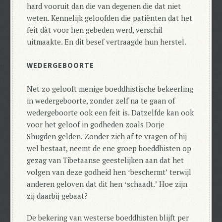
hard vooruit dan die van degenen die dat niet
weten.
Kennelijk geloofden die patiënten dat het
feit dàt voor hen gebeden werd, verschil
uitmaakte. En dit besef vertraagde hun herstel.
WEDERGEBOORTE
Net zo gelooft menige boeddhistische bekeerling
in wedergeboorte, zonder zelf na te gaan of
wedergeboorte ook een feit is. Datzelfde kan ook
voor het geloof in godheden zoals Dorje
Shugden gelden. Zonder zich af te vragen of hij
wel bestaat, neemt de ene groep boeddhisten op
gezag van Tibetaanse geestelijken aan dat het
volgen van deze godheid hen ʻbeschermtʼ terwijl
anderen geloven dat dit hen ʻschaadt.ʼ Hoe zijn
zij daarbij gebaat?
De bekering van westerse boeddhisten blijft per