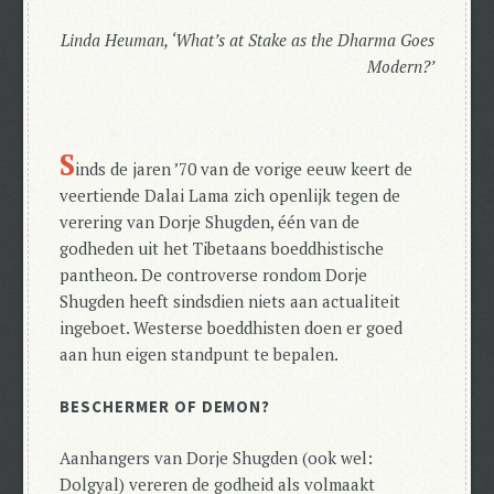
Linda Heuman, ‘What’s at Stake as the Dharma Goes
Modern?’
S
inds de jaren ’70 van de vorige eeuw keert de
veertiende Dalai Lama zich openlijk tegen de
verering van Dorje Shugden, één van de
godheden uit het Tibetaans boeddhistische
pantheon. De controverse rondom Dorje
Shugden heeft sindsdien niets aan actualiteit
ingeboet. Westerse boeddhisten doen er goed
aan hun eigen standpunt te bepalen.
BESCHERMER OF DEMON?
Aanhangers van Dorje Shugden (ook wel:
Dolgyal) vereren de godheid als volmaakt