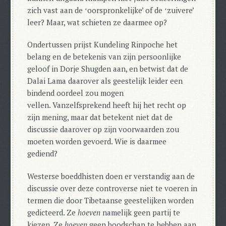
zich vast aan de ʻoorspronkelijke’ of de ʻzuivere’
leer? Maar, wat schieten ze daarmee op?
Ondertussen prijst Kundeling Rinpoche het
belang en de betekenis van zijn persoonlijke
geloof in Dorje Shugden aan, en betwist dat de
Dalai Lama daarover als geestelijk leider een
bindend oordeel zou mogen
vellen.
Vanzelfsprekend heeft hij het recht op
zijn mening, maar dat betekent niet dat de
discussie daarover op zijn voorwaarden zou
moeten worden gevoerd. Wie is daarmee
gediend?
Westerse boeddhisten doen er verstandig aan de
discussie over deze controverse niet te voeren in
termen die door Tibetaanse geestelijken worden
gedicteerd.
Ze
hoeven
namelijk geen partij te
kiezen. Ze
hoeven
geen boodschap te hebben aan