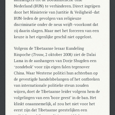
Nederland (BUN) te verhinderen. Direct ingrijpen
door het Ministerie van Justitie & Veiligheid–dat
BUN-leden de gevolgen van religieuze
discriminatie onder de neus wrijft–voorkomt dat
zij daarin slagen. Maar met het forceren van een
keuze is het eigenlijke geschil niet opgelost.
Volgens de Tibetaanse leraar Kundeling
Rinpoche (
Trouw
, 2 oktober 2008
)
ziet de Dalai
Lama in de aanhangers van Dorje Shugden een
ʻzondebokʼ voor zijn eigen falen tegenover
China.
Waar Westerse politici hun achterban op
de gevestigde handelsbelangen of het ontbreken
van internationale politieke steun zouden
wijzen, doet de Tibetaanse leider volgens hem de
volgelingen van een ‘boze geest’ in de ban.
Het
klinkt onaannemelijk, al zou het niet voor het
eerst zijn dat Tibetaanse geestelijken een