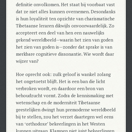
definitie onvolkomen. Het staat bij voorbaat vast
dat ze niet alles kunnen overnemen.
Desondanks
is hun loyaliteit ten opzichte van charismatische
Tibetaanse leraren dikwijls onvoorwaardelijk. Zo
accepteert een deel van hen een nauwelijks
gekend wereldbeeld—waarin het zien van goden
het zien van goden is—zonder dat sprake is van
merkbare cognitieve dissonantie. Wie wordt daar
wijzer van?
Hoe oprecht ook: zulk geloof is wankel zolang
het ongetoetst blijft. Het is een ban die licht
verbroken wordt, en daardoor een bron van
behoudzucht vormt.
Zodra de kennismaking met
wetenschap en de moderniteit Tibetaanse
geestelijken dwingt hun premoderne wereldbeeld
bij te stellen, zou het verzet daartegen wel eens
van ʻorthodoxeʼ bekeerlingen in het Westen
kunnen uitgaan. Klampen niet juist bekeerlingen