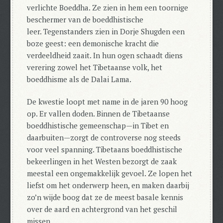
verlichte Boeddha. Ze zien in hem een toornige
beschermer van de boeddhistische
leer.
Tegenstanders zien in Dorje Shugden een
boze geest: een demonische kracht die
verdeeldheid zaait. In hun ogen schaadt diens
verering zowel het Tibetaanse volk, het
boeddhisme als de Dalai Lama.
De kwestie loopt met name in de jaren 90 hoog
op. Er vallen doden. Binnen de Tibetaanse
boeddhistische gemeenschap—in Tibet en
daarbuiten—zorgt de controverse nog steeds
voor veel spanning.
Tibetaans boeddhistische
bekeerlingen in het Westen bezorgt de zaak
meestal een ongemakkelijk gevoel.
Ze lopen het
liefst om het onderwerp heen, en maken daarbij
zo’n wijde boog dat ze de meest basale kennis
over de aard en achtergrond van het geschil
missen.