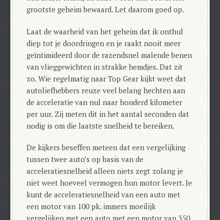
grootste geheim bewaard. Let daarom goed op.
Laat de waarheid van het geheim dat ik onthul
diep tot je doordringen en je raakt nooit meer
geïntimideerd door de razendsnel malende benen
van vlieggewichten in strakke hemdjes. Dat zit
zo. Wie regelmatig naar Top Gear kijkt weet dat
autoliefhebbers reuze veel belang hechten aan
de acceleratie van nul naar honderd kilometer
per uur. Zij meten dit in het aantal seconden dat
nodig is om die laatste snelheid te bereiken.
De kijkers beseffen meteen dat een vergelijking
tussen twee auto’s op basis van de
acceleratiesnelheid alleen niets zegt zolang je
niet weet hoeveel vermogen hun motor levert. Je
kunt de acceleratiesnelheid van een auto met
een motor van 100 pk. immers moeilijk
vergelijken met een auto met een motor van 350