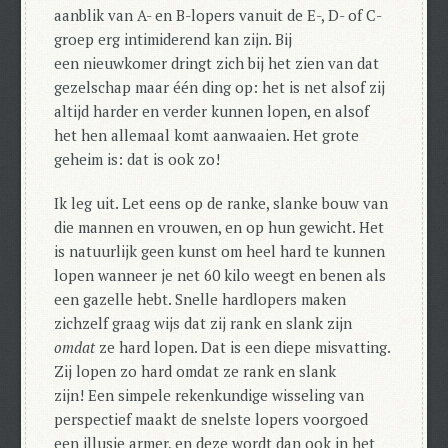
aanblik van A- en B-lopers vanuit de E-, D- of C-
groep erg intimiderend kan zijn. Bij
een
nieuwkomer dringt zich bij het zien van dat
gezelschap maar één ding op: het is net alsof zij
altijd harder en verder kunnen lopen, en alsof
het hen allemaal komt aanwaaien.
Het grote
geheim is: dat is ook zo!
Ik leg uit.
Let eens op de ranke, slanke bouw van
die mannen en vrouwen, en op hun gewicht. Het
is natuurlijk geen kunst om heel hard te kunnen
lopen wanneer je net 60 kilo weegt en benen als
een gazelle hebt. Snelle hardlopers maken
zichzelf graag wijs dat zij rank en slank zijn
omdat
ze hard lopen. Dat is een diepe misvatting.
Zij lopen zo hard omdat ze rank en slank
zijn! Een simpele rekenkundige wisseling van
perspectief maakt de snelste lopers voorgoed
een illusie armer, en deze wordt dan ook in het