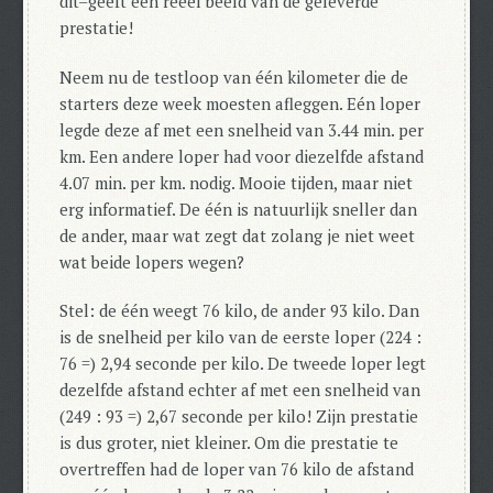
dit–geeft een reëel beeld van de geleverde
prestatie!
Neem nu de testloop van één kilometer die de
starters deze week moesten afleggen. Eén loper
legde deze af met een snelheid van 3.44 min. per
km. Een andere loper had voor diezelfde afstand
4.07 min. per km. nodig. Mooie tijden, maar niet
erg informatief. De één is natuurlijk sneller dan
de ander, maar wat zegt dat zolang je niet weet
wat beide lopers wegen?
Stel: de één weegt 76 kilo, de ander 93 kilo. Dan
is de snelheid per kilo van de eerste loper (224 :
76 =) 2,94 seconde per kilo. De tweede loper legt
dezelfde afstand echter af met een snelheid van
(249 : 93 =) 2,67 seconde per kilo! Zijn prestatie
is dus groter, niet kleiner. Om die prestatie te
overtreffen had de loper van 76 kilo de afstand