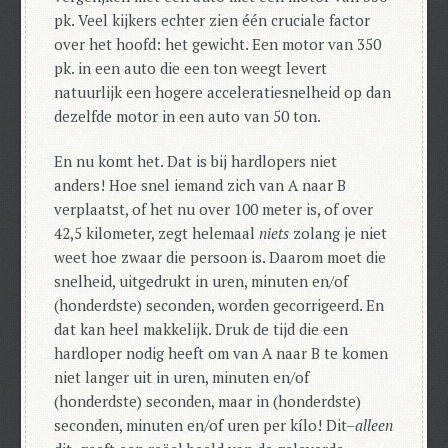
pk. Veel kijkers echter zien één cruciale factor
over het hoofd: het gewicht.
Een motor van 350
pk. in een auto die een ton weegt levert
natuurlijk een hogere acceleratiesnelheid op dan
dezelfde motor in een auto van 50 ton.
En nu komt het. Dat is bij hardlopers niet
anders! Hoe snel iemand zich van A naar B
verplaatst, of het nu over 100 meter is, of over
42,5 kilometer, zegt helemaal
niets
zolang je niet
weet hoe zwaar die persoon is. Daarom moet die
snelheid, uitgedrukt in uren, minuten en/of
(honderdste) seconden, worden gecorrigeerd. En
dat kan heel makkelijk. Druk de tijd die een
hardloper nodig heeft om van A naar B te komen
niet langer uit in uren, minuten en/of
(honderdste) seconden, maar in (honderdste)
seconden, minuten en/of uren per kílo! Dit–
alleen