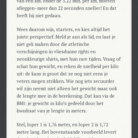
van één km. onder de 3.22 min. per km. moeten
afleggen–meer dan 22 seconden sneller! En dat
heeft hij niet gedaan.
Wees daarom wijs, starters, en kies altijd het
juiste perspectief. Meld je aan als lid, en laat je
niet gek maken door die atletische
verschijningen in vliesdunne
tights
en
neonkleurige shirts, met hun rare tijden. Vraag of
schat hun gewicht, en reken de snelheid per kilo
uit: de kans is groot dat ze nog niet eens je
veters mogen strikken. Wie nog iets secuurder
wil zijn neemt niet alleen het gewicht maar ook
de lengte mee in de berekening. Dat kan via de
BMI: je gewicht in kilo’s gedeeld door het
kwadraat van je lengte in meters.
Stel, loper 1 is 1,76 meter, en loper 2 is 1,72
meter lang. Het bovenstaande voorbeeld levert